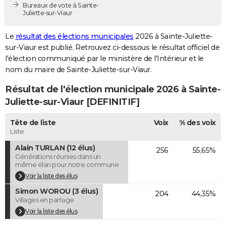
Bureaux de vote à Sainte-
City break
Voyage de noces
Climat
Destinations
Voyage nature
Forum
+
PHOTO
Juliette-sur-Viaur
GUIDES D'ACHAT
Le
résultat des élections municipales
2026 à Sainte-Juliette-
sur-Viaur est publié. Retrouvez ci-dessous le résultat officiel de
BONS PLANS
l'élection communiqué par le ministère de l'Intérieur et le
nom du maire de Sainte-Juliette-sur-Viaur.
CARTE DE VOEUX
Résultat de l'élection municipale 2026 à Sainte-
Carte Bonne année
Carte Pâques
Carte de Noël
Carte Saint-Valentin
Carte d'anniversaire
DICTIONNAIRE
Juliette-sur-Viaur [DEFINITIF]
Biographies
Expressions
Dictionnaire
Citations
Proverbes
PROGRAMME TV
Tête de liste
Voix
% des voix
Liste
COPAINS D'AVANT
Alain TURLAN (12 élus)
256
55,65%
Se connecter
Collèges
Universités
Service militaire
S'inscrire
Lycées
Primaires
Entreprises
Avis de recherche
AVIS DE DÉCÈS
Générations réunies dans un
même élan pour notre commune
FORUM
Voir la liste des élus
Simon WOROU (3 élus)
204
44,35%
Lifestyle
Sport
Television
Cinema
Bricolage
Culture
Auto
Voyage
Villages en partage
Voir la liste des élus