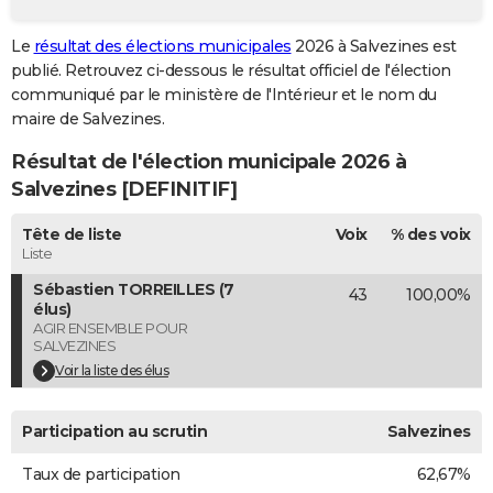
City break
Voyage de noces
Climat
Destinations
Voyage nature
Forum
+
PHOTO
Le
résultat des élections municipales
2026 à Salvezines est
publié. Retrouvez ci-dessous le résultat officiel de l'élection
GUIDES D'ACHAT
communiqué par le ministère de l'Intérieur et le nom du
BONS PLANS
maire de Salvezines.
Résultat de l'élection municipale 2026 à
CARTE DE VOEUX
Salvezines [DEFINITIF]
Carte Bonne année
Carte Pâques
Carte de Noël
Carte Saint-Valentin
Carte d'anniversaire
DICTIONNAIRE
Tête de liste
Voix
% des voix
Biographies
Expressions
Dictionnaire
Citations
Proverbes
PROGRAMME TV
Liste
Sébastien TORREILLES (7
43
100,00%
COPAINS D'AVANT
élus)
AGIR ENSEMBLE POUR
Se connecter
Collèges
Universités
Service militaire
S'inscrire
Lycées
Primaires
Entreprises
Avis de recherche
AVIS DE DÉCÈS
SALVEZINES
Voir la liste des élus
FORUM
Lifestyle
Sport
Television
Cinema
Bricolage
Culture
Auto
Voyage
Participation au scrutin
Salvezines
Taux de participation
62,67%