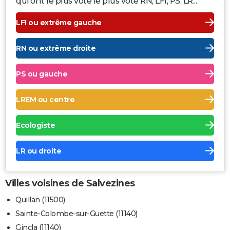
qui ont le plus voté le plus voté RN, LFI, PS, LR...
LFI ou extrême gauche
RN ou extrême droite
PS ou gauche
LREM ou centre
Ecologiste
LR ou droite
Villes voisines de Salvezines
Quillan (11500)
Sainte-Colombe-sur-Guette (11140)
Gincla (11140)