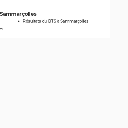
 à Sammarçolles
Résultats du BTS à Sammarçolles
es