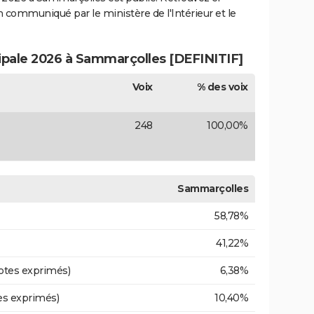
ion communiqué par le ministère de l'Intérieur et le
cipale 2026 à Sammarçolles [DEFINITIF]
Voix
% des voix
248
100,00%
Sammarçolles
58,78%
41,22%
otes exprimés)
6,38%
es exprimés)
10,40%