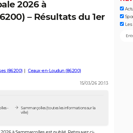
ale 2026 à
Actu
200) – Résultats du 1er
Spo
Les 
ses (86200)
Ceaux-en-Loudun (86200)
15/03/26 20:13
les -
Sammarçolles
(toutes les informations sur la
ville)
2026 à Sammarçolles est publié. Retrouvez ci-