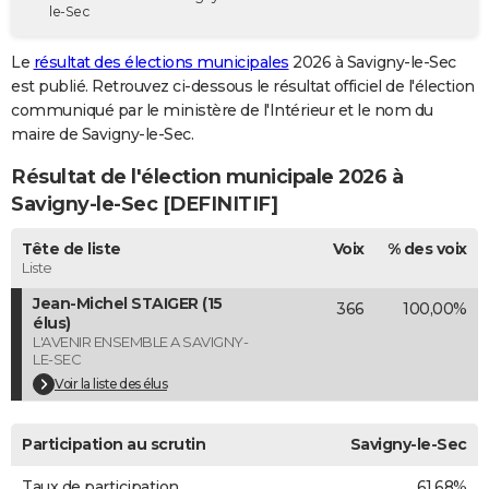
le-Sec
City break
Voyage de noces
Climat
Destinations
Voyage nature
Forum
+
PHOTO
Le
résultat des élections municipales
2026 à Savigny-le-Sec
GUIDES D'ACHAT
est publié. Retrouvez ci-dessous le résultat officiel de l'élection
communiqué par le ministère de l'Intérieur et le nom du
BONS PLANS
maire de Savigny-le-Sec.
CARTE DE VOEUX
Résultat de l'élection municipale 2026 à
Carte Bonne année
Carte Pâques
Carte de Noël
Carte Saint-Valentin
Carte d'anniversaire
Savigny-le-Sec [DEFINITIF]
DICTIONNAIRE
Biographies
Expressions
Dictionnaire
Citations
Proverbes
Tête de liste
Voix
% des voix
PROGRAMME TV
Liste
COPAINS D'AVANT
Jean-Michel STAIGER (15
366
100,00%
élus)
Se connecter
Collèges
Universités
Service militaire
S'inscrire
Lycées
Primaires
Entreprises
Avis de recherche
AVIS DE DÉCÈS
L'AVENIR ENSEMBLE A SAVIGNY-
LE-SEC
FORUM
Voir la liste des élus
Lifestyle
Sport
Television
Cinema
Bricolage
Culture
Auto
Voyage
Participation au scrutin
Savigny-le-Sec
Taux de participation
61,68%