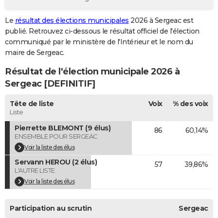
City break
Voyage de noces
Climat
Destinations
Voyage nature
Forum
+
PHOTO
Le
résultat des élections municipales
2026 à Sergeac est
publié. Retrouvez ci-dessous le résultat officiel de l'élection
GUIDES D'ACHAT
communiqué par le ministère de l'Intérieur et le nom du
BONS PLANS
maire de Sergeac.
Résultat de l'élection municipale 2026 à
CARTE DE VOEUX
Sergeac [DEFINITIF]
Carte Bonne année
Carte Pâques
Carte de Noël
Carte Saint-Valentin
Carte d'anniversaire
DICTIONNAIRE
Tête de liste
Voix
% des voix
Biographies
Expressions
Dictionnaire
Citations
Proverbes
PROGRAMME TV
Liste
Pierrette BLEMONT (9 élus)
86
60,14%
COPAINS D'AVANT
ENSEMBLE POUR SERGEAC
Se connecter
Collèges
Universités
Service militaire
S'inscrire
Lycées
Primaires
Entreprises
Avis de recherche
Voir la liste des élus
AVIS DE DÉCÈS
Servann HEROU (2 élus)
57
39,86%
FORUM
L'AUTRE LISTE
Voir la liste des élus
Lifestyle
Sport
Television
Cinema
Bricolage
Culture
Auto
Voyage
Participation au scrutin
Sergeac