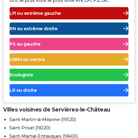
ont le plus voté le plus voté RN, LFI, PS, LR...
LFI ou extrême gauche
RN ou extrême droite
PS ou gauche
LREM ou centre
Ecologiste
LR ou droite
Villes voisines de Servières-le-Château
Saint-Martin-la-Méanne (19320)
Saint-Privat (19220)
Saint-Martial-Entraygues (19400)