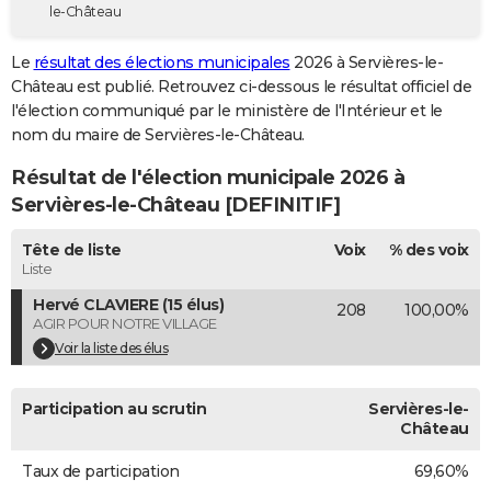
le-Château
City break
Voyage de noces
Climat
Destinations
Voyage nature
Forum
+
PHOTO
Le
résultat des élections municipales
2026 à Servières-le-
GUIDES D'ACHAT
Château est publié. Retrouvez ci-dessous le résultat officiel de
l'élection communiqué par le ministère de l'Intérieur et le
BONS PLANS
nom du maire de Servières-le-Château.
CARTE DE VOEUX
Résultat de l'élection municipale 2026 à
Carte Bonne année
Carte Pâques
Carte de Noël
Carte Saint-Valentin
Carte d'anniversaire
Servières-le-Château [DEFINITIF]
DICTIONNAIRE
Biographies
Expressions
Dictionnaire
Citations
Proverbes
Tête de liste
Voix
% des voix
PROGRAMME TV
Liste
COPAINS D'AVANT
Hervé CLAVIERE (15 élus)
208
100,00%
AGIR POUR NOTRE VILLAGE
Se connecter
Collèges
Universités
Service militaire
S'inscrire
Lycées
Primaires
Entreprises
Avis de recherche
AVIS DE DÉCÈS
Voir la liste des élus
FORUM
Participation au scrutin
Servières-le-
Lifestyle
Sport
Television
Cinema
Bricolage
Culture
Auto
Voyage
Château
Taux de participation
69,60%