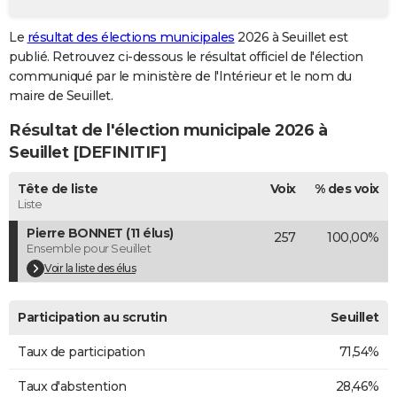
City break
Voyage de noces
Climat
Destinations
Voyage nature
Forum
+
PHOTO
Le
résultat des élections municipales
2026 à Seuillet est
publié. Retrouvez ci-dessous le résultat officiel de l'élection
GUIDES D'ACHAT
communiqué par le ministère de l'Intérieur et le nom du
BONS PLANS
maire de Seuillet.
Résultat de l'élection municipale 2026 à
CARTE DE VOEUX
Seuillet [DEFINITIF]
Carte Bonne année
Carte Pâques
Carte de Noël
Carte Saint-Valentin
Carte d'anniversaire
DICTIONNAIRE
Tête de liste
Voix
% des voix
Biographies
Expressions
Dictionnaire
Citations
Proverbes
PROGRAMME TV
Liste
Pierre BONNET (11 élus)
257
100,00%
COPAINS D'AVANT
Ensemble pour Seuillet
Se connecter
Collèges
Universités
Service militaire
S'inscrire
Lycées
Primaires
Entreprises
Avis de recherche
Voir la liste des élus
AVIS DE DÉCÈS
FORUM
Participation au scrutin
Seuillet
Lifestyle
Sport
Television
Cinema
Bricolage
Culture
Auto
Voyage
Taux de participation
71,54%
Taux d'abstention
28,46%