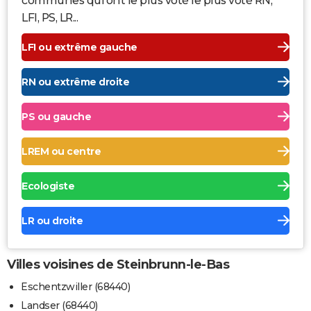
communes qui ont le plus voté le plus voté RN,
LFI, PS, LR...
LFI ou extrême gauche
RN ou extrême droite
PS ou gauche
LREM ou centre
Ecologiste
LR ou droite
Villes voisines de Steinbrunn-le-Bas
Eschentzwiller (68440)
Landser (68440)