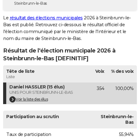
Steinbrunn-le-Bas
City break
Voyage de noces
Climat
Destinations
Voyage nature
Forum
+
PHOTO
Le
résultat des élections municipales
2026 à Steinbrunn-le-
GUIDES D'ACHAT
Bas est publié. Retrouvez ci-dessous le résultat officiel de
l'élection communiqué par le ministère de l'Intérieur et le
BONS PLANS
nom du maire de Steinbrunn-le-Bas.
CARTE DE VOEUX
Résultat de l'élection municipale 2026 à
Carte Bonne année
Carte Pâques
Carte de Noël
Carte Saint-Valentin
Carte d'anniversaire
Steinbrunn-le-Bas [DEFINITIF]
DICTIONNAIRE
Biographies
Expressions
Dictionnaire
Citations
Proverbes
Tête de liste
Voix
% des voix
PROGRAMME TV
Liste
COPAINS D'AVANT
Daniel HASSLER (15 élus)
354
100,00%
UNIS POUR STEINBRUNN-LE-BAS
Se connecter
Collèges
Universités
Service militaire
S'inscrire
Lycées
Primaires
Entreprises
Avis de recherche
AVIS DE DÉCÈS
Voir la liste des élus
FORUM
Participation au scrutin
Steinbrunn-le-
Lifestyle
Sport
Television
Cinema
Bricolage
Culture
Auto
Voyage
Bas
Taux de participation
55,94%