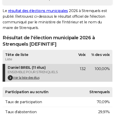
City break
Voyage de noces
Climat
Destinations
Voyage nature
Forum
+
PHOTO
Le
résultat des élections municipales
2026 à Strenquels est
publié. Retrouvez ci-dessous le résultat officiel de l'élection
GUIDES D'ACHAT
communiqué par le ministère de l'Intérieur et le nom du
BONS PLANS
maire de Strenquels.
Résultat de l'élection municipale 2026 à
CARTE DE VOEUX
Strenquels [DEFINITIF]
Carte Bonne année
Carte Pâques
Carte de Noël
Carte Saint-Valentin
Carte d'anniversaire
DICTIONNAIRE
Tête de liste
Voix
% des voix
Biographies
Expressions
Dictionnaire
Citations
Proverbes
PROGRAMME TV
Liste
Daniel BREIL (11 élus)
132
100,00%
COPAINS D'AVANT
ENSEMBLE POUR STRENQUELS
Se connecter
Collèges
Universités
Service militaire
S'inscrire
Lycées
Primaires
Entreprises
Avis de recherche
Voir la liste des élus
AVIS DE DÉCÈS
FORUM
Participation au scrutin
Strenquels
Lifestyle
Sport
Television
Cinema
Bricolage
Culture
Auto
Voyage
Taux de participation
70,09%
Taux d'abstention
29,91%