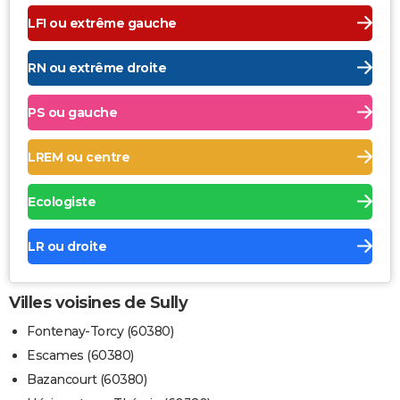
LFI ou extrême gauche
RN ou extrême droite
PS ou gauche
LREM ou centre
Ecologiste
LR ou droite
Villes voisines de Sully
Fontenay-Torcy (60380)
Escames (60380)
Bazancourt (60380)