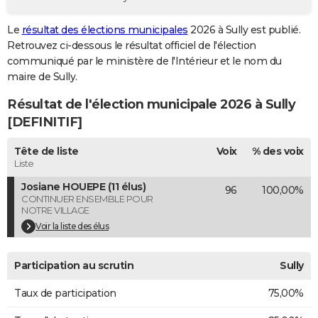
City break
Voyage de noces
Climat
Destinations
Voyage nature
Forum
+
PHOTO
Le
résultat des élections municipales
2026 à Sully est publié.
Retrouvez ci-dessous le résultat officiel de l'élection
GUIDES D'ACHAT
communiqué par le ministère de l'Intérieur et le nom du
BONS PLANS
maire de Sully.
Résultat de l'élection municipale 2026 à Sully
CARTE DE VOEUX
[DEFINITIF]
Carte Bonne année
Carte Pâques
Carte de Noël
Carte Saint-Valentin
Carte d'anniversaire
DICTIONNAIRE
Tête de liste
Voix
% des voix
Biographies
Expressions
Dictionnaire
Citations
Proverbes
PROGRAMME TV
Liste
Josiane HOUEPE (11 élus)
96
100,00%
COPAINS D'AVANT
CONTINUER ENSEMBLE POUR
NOTRE VILLAGE
Se connecter
Collèges
Universités
Service militaire
S'inscrire
Lycées
Primaires
Entreprises
Avis de recherche
AVIS DE DÉCÈS
Voir la liste des élus
FORUM
Participation au scrutin
Sully
Lifestyle
Sport
Television
Cinema
Bricolage
Culture
Auto
Voyage
Taux de participation
75,00%