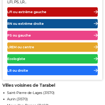
LFI, PS, LR...
LFI ou extrême gauche
RN ou extrême droite
PS ou gauche
LREM ou centre
Ecologiste
LR ou droite
Villes voisines de Tarabel
Saint-Pierre-de-Lages (31570)
Aurin (31570)