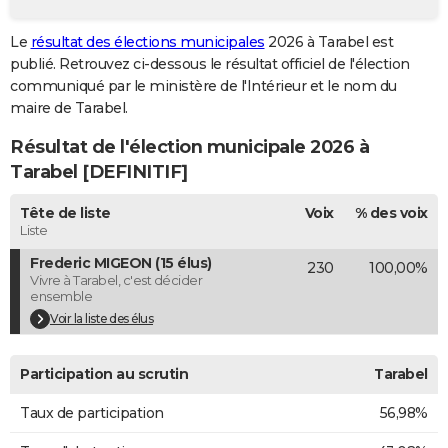
City break
Voyage de noces
Climat
Destinations
Voyage nature
Forum
+
PHOTO
Le
résultat des élections municipales
2026 à Tarabel est
publié. Retrouvez ci-dessous le résultat officiel de l'élection
GUIDES D'ACHAT
communiqué par le ministère de l'Intérieur et le nom du
BONS PLANS
maire de Tarabel.
Résultat de l'élection municipale 2026 à
CARTE DE VOEUX
Tarabel [DEFINITIF]
Carte Bonne année
Carte Pâques
Carte de Noël
Carte Saint-Valentin
Carte d'anniversaire
DICTIONNAIRE
Tête de liste
Voix
% des voix
Biographies
Expressions
Dictionnaire
Citations
Proverbes
PROGRAMME TV
Liste
Frederic MIGEON (15 élus)
230
100,00%
COPAINS D'AVANT
Vivre à Tarabel, c'est décider
ensemble
Se connecter
Collèges
Universités
Service militaire
S'inscrire
Lycées
Primaires
Entreprises
Avis de recherche
AVIS DE DÉCÈS
Voir la liste des élus
FORUM
Participation au scrutin
Tarabel
Lifestyle
Sport
Television
Cinema
Bricolage
Culture
Auto
Voyage
Taux de participation
56,98%