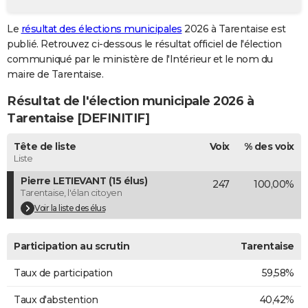
City break
Voyage de noces
Climat
Destinations
Voyage nature
Forum
+
PHOTO
Le
résultat des élections municipales
2026 à Tarentaise est
publié. Retrouvez ci-dessous le résultat officiel de l'élection
GUIDES D'ACHAT
communiqué par le ministère de l'Intérieur et le nom du
BONS PLANS
maire de Tarentaise.
Résultat de l'élection municipale 2026 à
CARTE DE VOEUX
Tarentaise [DEFINITIF]
Carte Bonne année
Carte Pâques
Carte de Noël
Carte Saint-Valentin
Carte d'anniversaire
DICTIONNAIRE
Tête de liste
Voix
% des voix
Biographies
Expressions
Dictionnaire
Citations
Proverbes
PROGRAMME TV
Liste
Pierre LETIEVANT (15 élus)
247
100,00%
COPAINS D'AVANT
Tarentaise, l'élan citoyen
Se connecter
Collèges
Universités
Service militaire
S'inscrire
Lycées
Primaires
Entreprises
Avis de recherche
Voir la liste des élus
AVIS DE DÉCÈS
FORUM
Participation au scrutin
Tarentaise
Lifestyle
Sport
Television
Cinema
Bricolage
Culture
Auto
Voyage
Taux de participation
59,58%
Taux d'abstention
40,42%