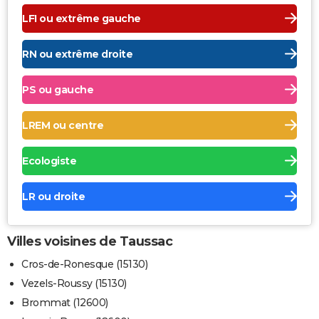
LFI ou extrême gauche
RN ou extrême droite
PS ou gauche
LREM ou centre
Ecologiste
LR ou droite
Villes voisines de Taussac
Cros-de-Ronesque (15130)
Vezels-Roussy (15130)
Brommat (12600)