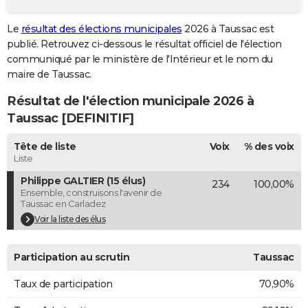
City break
Voyage de noces
Climat
Destinations
Voyage nature
Forum
+
PHOTO
Le
résultat des élections municipales
2026 à Taussac est
publié. Retrouvez ci-dessous le résultat officiel de l'élection
GUIDES D'ACHAT
communiqué par le ministère de l'Intérieur et le nom du
BONS PLANS
maire de Taussac.
Résultat de l'élection municipale 2026 à
CARTE DE VOEUX
Taussac [DEFINITIF]
Carte Bonne année
Carte Pâques
Carte de Noël
Carte Saint-Valentin
Carte d'anniversaire
DICTIONNAIRE
Tête de liste
Voix
% des voix
Biographies
Expressions
Dictionnaire
Citations
Proverbes
PROGRAMME TV
Liste
Philippe GALTIER (15 élus)
234
100,00%
COPAINS D'AVANT
Ensemble, construisons l'avenir de
Taussac en Carladez
Se connecter
Collèges
Universités
Service militaire
S'inscrire
Lycées
Primaires
Entreprises
Avis de recherche
AVIS DE DÉCÈS
Voir la liste des élus
FORUM
Participation au scrutin
Taussac
Lifestyle
Sport
Television
Cinema
Bricolage
Culture
Auto
Voyage
Taux de participation
70,90%