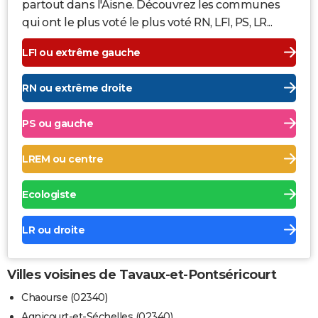
partout dans l'Aisne. Découvrez les communes
qui ont le plus voté le plus voté RN, LFI, PS, LR...
LFI ou extrême gauche
RN ou extrême droite
PS ou gauche
LREM ou centre
Ecologiste
LR ou droite
Villes voisines de Tavaux-et-Pontséricourt
Chaourse (02340)
Agnicourt-et-Séchelles (02340)