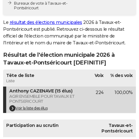
Bureaux de vote à Tavaux-et-
City break
Voyage de noces
Climat
Destinations
Voyage nature
Forum
+
PHOTO
Pontséricourt
GUIDES D'ACHAT
Le
résultat des élections municipales
2026 à Tavaux-et-
Pontséricourt est publié. Retrouvez ci-dessous le résultat
BONS PLANS
officiel de l'élection communiqué par le ministère de
l'Intérieur et le nom du maire de Tavaux-et-Pontséricourt.
CARTE DE VOEUX
Résultat de l'élection municipale 2026 à
Carte Bonne année
Carte Pâques
Carte de Noël
Carte Saint-Valentin
Carte d'anniversaire
DICTIONNAIRE
Tavaux-et-Pontséricourt [DEFINITIF]
Biographies
Expressions
Dictionnaire
Citations
Proverbes
PROGRAMME TV
Tête de liste
Voix
% des voix
Liste
COPAINS D'AVANT
Anthony CAZENAVE (15 élus)
224
100,00%
Se connecter
Collèges
Universités
Service militaire
S'inscrire
Lycées
Primaires
Entreprises
Avis de recherche
AVIS DE DÉCÈS
AGIR ENSEMBLE POUR TAVAUX ET
PONTSERICOURT
FORUM
Voir la liste des élus
Lifestyle
Sport
Television
Cinema
Bricolage
Culture
Auto
Voyage
Participation au scrutin
Tavaux-et-
Pontséricourt