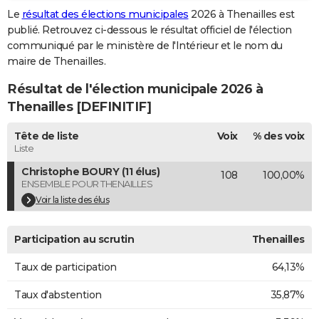
Le
résultat des élections municipales
2026 à Thenailles est
City break
Voyage de noces
Climat
Destinations
Voyage nature
Forum
+
PHOTO
publié. Retrouvez ci-dessous le résultat officiel de l'élection
communiqué par le ministère de l'Intérieur et le nom du
GUIDES D'ACHAT
maire de Thenailles.
BONS PLANS
Résultat de l'élection municipale 2026 à
CARTE DE VOEUX
Thenailles [DEFINITIF]
Carte Bonne année
Carte Pâques
Carte de Noël
Carte Saint-Valentin
Carte d'anniversaire
DICTIONNAIRE
Tête de liste
Voix
% des voix
Liste
Biographies
Expressions
Dictionnaire
Citations
Proverbes
PROGRAMME TV
Christophe BOURY (11 élus)
108
100,00%
ENSEMBLE POUR THENAILLES
COPAINS D'AVANT
Voir la liste des élus
Se connecter
Collèges
Universités
Service militaire
S'inscrire
Lycées
Primaires
Entreprises
Avis de recherche
AVIS DE DÉCÈS
Participation au scrutin
Thenailles
FORUM
Taux de participation
64,13%
Lifestyle
Sport
Television
Cinema
Bricolage
Culture
Auto
Voyage
Taux d'abstention
35,87%