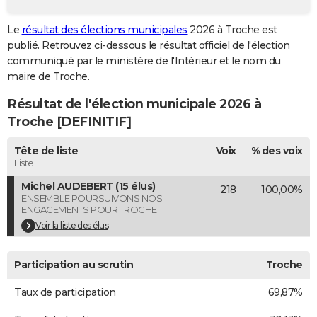
City break
Voyage de noces
Climat
Destinations
Voyage nature
Forum
+
PHOTO
Le
résultat des élections municipales
2026 à Troche est
publié. Retrouvez ci-dessous le résultat officiel de l'élection
GUIDES D'ACHAT
communiqué par le ministère de l'Intérieur et le nom du
BONS PLANS
maire de Troche.
Résultat de l'élection municipale 2026 à
CARTE DE VOEUX
Troche [DEFINITIF]
Carte Bonne année
Carte Pâques
Carte de Noël
Carte Saint-Valentin
Carte d'anniversaire
DICTIONNAIRE
Tête de liste
Voix
% des voix
Biographies
Expressions
Dictionnaire
Citations
Proverbes
PROGRAMME TV
Liste
Michel AUDEBERT (15 élus)
218
100,00%
COPAINS D'AVANT
ENSEMBLE POURSUIVONS NOS
ENGAGEMENTS POUR TROCHE
Se connecter
Collèges
Universités
Service militaire
S'inscrire
Lycées
Primaires
Entreprises
Avis de recherche
AVIS DE DÉCÈS
Voir la liste des élus
FORUM
Participation au scrutin
Troche
Lifestyle
Sport
Television
Cinema
Bricolage
Culture
Auto
Voyage
Taux de participation
69,87%