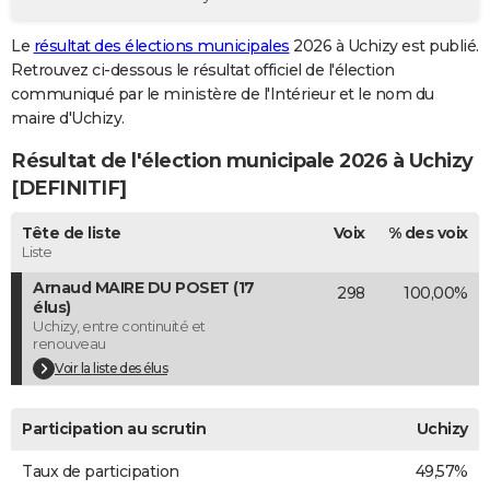
City break
Voyage de noces
Climat
Destinations
Voyage nature
Forum
+
PHOTO
Le
résultat des élections municipales
2026 à Uchizy est publié.
Retrouvez ci-dessous le résultat officiel de l'élection
GUIDES D'ACHAT
communiqué par le ministère de l'Intérieur et le nom du
BONS PLANS
maire d'Uchizy.
Résultat de l'élection municipale 2026 à Uchizy
CARTE DE VOEUX
[DEFINITIF]
Carte Bonne année
Carte Pâques
Carte de Noël
Carte Saint-Valentin
Carte d'anniversaire
DICTIONNAIRE
Tête de liste
Voix
% des voix
Biographies
Expressions
Dictionnaire
Citations
Proverbes
PROGRAMME TV
Liste
Arnaud MAIRE DU POSET (17
298
100,00%
COPAINS D'AVANT
élus)
Uchizy, entre continuité et
Se connecter
Collèges
Universités
Service militaire
S'inscrire
Lycées
Primaires
Entreprises
Avis de recherche
AVIS DE DÉCÈS
renouveau
Voir la liste des élus
FORUM
Lifestyle
Sport
Television
Cinema
Bricolage
Culture
Auto
Voyage
Participation au scrutin
Uchizy
Taux de participation
49,57%