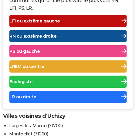
communes qui ont le plus voté le plus voté RN,
LFI, PS, LR...
LFI ou extrême gauche
RN ou extrême droite
PS ou gauche
LREM ou centre
Ecologiste
LR ou droite
Villes voisines d'Uchizy
Farges-lès-Mâcon (71700)
Montbellet (71260)