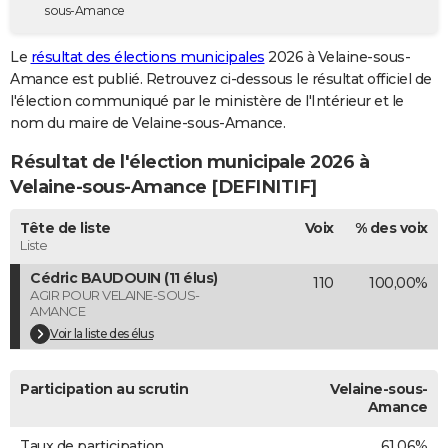
sous-Amance
City break
Voyage de noces
Climat
Destinations
Voyage nature
Forum
+
PHOTO
Le
résultat des élections municipales
2026 à Velaine-sous-
GUIDES D'ACHAT
Amance est publié. Retrouvez ci-dessous le résultat officiel de
l'élection communiqué par le ministère de l'Intérieur et le
BONS PLANS
nom du maire de Velaine-sous-Amance.
CARTE DE VOEUX
Résultat de l'élection municipale 2026 à
Carte Bonne année
Carte Pâques
Carte de Noël
Carte Saint-Valentin
Carte d'anniversaire
Velaine-sous-Amance [DEFINITIF]
DICTIONNAIRE
Biographies
Expressions
Dictionnaire
Citations
Proverbes
Tête de liste
Voix
% des voix
PROGRAMME TV
Liste
COPAINS D'AVANT
Cédric BAUDOUIN (11 élus)
110
100,00%
AGIR POUR VELAINE-SOUS-
Se connecter
Collèges
Universités
Service militaire
S'inscrire
Lycées
Primaires
Entreprises
Avis de recherche
AVIS DE DÉCÈS
AMANCE
Voir la liste des élus
FORUM
Lifestyle
Sport
Television
Cinema
Bricolage
Culture
Auto
Voyage
Participation au scrutin
Velaine-sous-
Amance
Taux de participation
61,06%