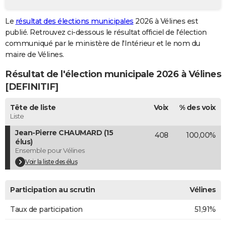
City break
Voyage de noces
Climat
Destinations
Voyage nature
Forum
+
PHOTO
Le
résultat des élections municipales
2026 à Vélines est
publié. Retrouvez ci-dessous le résultat officiel de l'élection
GUIDES D'ACHAT
communiqué par le ministère de l'Intérieur et le nom du
BONS PLANS
maire de Vélines.
Résultat de l'élection municipale 2026 à Vélines
CARTE DE VOEUX
[DEFINITIF]
Carte Bonne année
Carte Pâques
Carte de Noël
Carte Saint-Valentin
Carte d'anniversaire
DICTIONNAIRE
Tête de liste
Voix
% des voix
Biographies
Expressions
Dictionnaire
Citations
Proverbes
PROGRAMME TV
Liste
Jean-Pierre CHAUMARD (15
408
100,00%
COPAINS D'AVANT
élus)
Ensemble pour Vélines
Se connecter
Collèges
Universités
Service militaire
S'inscrire
Lycées
Primaires
Entreprises
Avis de recherche
AVIS DE DÉCÈS
Voir la liste des élus
FORUM
Participation au scrutin
Vélines
Lifestyle
Sport
Television
Cinema
Bricolage
Culture
Auto
Voyage
Taux de participation
51,91%