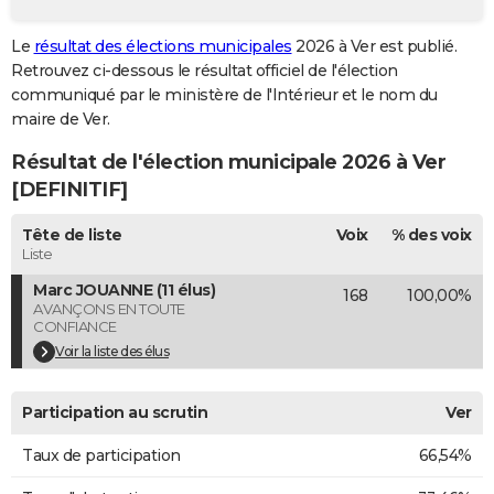
City break
Voyage de noces
Climat
Destinations
Voyage nature
Forum
+
PHOTO
Le
résultat des élections municipales
2026 à Ver est publié.
Retrouvez ci-dessous le résultat officiel de l'élection
GUIDES D'ACHAT
communiqué par le ministère de l'Intérieur et le nom du
BONS PLANS
maire de Ver.
Résultat de l'élection municipale 2026 à Ver
CARTE DE VOEUX
[DEFINITIF]
Carte Bonne année
Carte Pâques
Carte de Noël
Carte Saint-Valentin
Carte d'anniversaire
DICTIONNAIRE
Tête de liste
Voix
% des voix
Biographies
Expressions
Dictionnaire
Citations
Proverbes
PROGRAMME TV
Liste
Marc JOUANNE (11 élus)
168
100,00%
COPAINS D'AVANT
AVANÇONS EN TOUTE
CONFIANCE
Se connecter
Collèges
Universités
Service militaire
S'inscrire
Lycées
Primaires
Entreprises
Avis de recherche
AVIS DE DÉCÈS
Voir la liste des élus
FORUM
Participation au scrutin
Ver
Lifestyle
Sport
Television
Cinema
Bricolage
Culture
Auto
Voyage
Taux de participation
66,54%