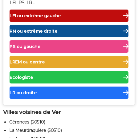
LFI, PS, LR...
LFI ou extrême gauche
RN ou extrême droite
PS ou gauche
LREM ou centre
Ecologiste
LR ou droite
Villes voisines de Ver
Cérences (50510)
La Meurdraquière (50510)