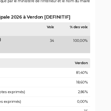
iqué par le ministère de l'Intérieur et le nom du maire
cipale 2026 à Verdon [DEFINITIF]
Voix
% des voix
)
34
100,00%
Verdon
81,40%
18,60%
otes exprimés)
2,86%
es exprimés)
0,00%