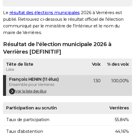
City break
Voyage de noces
Climat
Destinations
Voyage nature
Forum
+
PHOTO
Le
résultat des élections municipales
2026 à Verrières est
publié. Retrouvez ci-dessous le résultat officiel de l'élection
GUIDES D'ACHAT
communiqué par le ministère de l'Intérieur et le nom du
BONS PLANS
maire de Verrières.
Résultat de l'élection municipale 2026 à
CARTE DE VOEUX
Verrières [DEFINITIF]
Carte Bonne année
Carte Pâques
Carte de Noël
Carte Saint-Valentin
Carte d'anniversaire
DICTIONNAIRE
Tête de liste
Voix
% des voix
Biographies
Expressions
Dictionnaire
Citations
Proverbes
PROGRAMME TV
Liste
François HENIN (11 élus)
130
100,00%
COPAINS D'AVANT
Ensemble pour Verrieres
Se connecter
Collèges
Universités
Service militaire
S'inscrire
Lycées
Primaires
Entreprises
Avis de recherche
Voir la liste des élus
AVIS DE DÉCÈS
FORUM
Participation au scrutin
Verrières
Lifestyle
Sport
Television
Cinema
Bricolage
Culture
Auto
Voyage
Taux de participation
55,84%
Taux d'abstention
44,16%