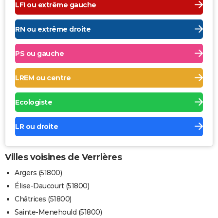
LFI ou extrême gauche
RN ou extrême droite
PS ou gauche
LREM ou centre
Ecologiste
LR ou droite
Villes voisines de Verrières
Argers (51800)
Élise-Daucourt (51800)
Châtrices (51800)
Sainte-Menehould (51800)