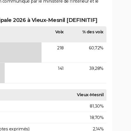
ion communiqué par le ministère de l'Intérieur et le
ipale 2026 à Vieux-Mesnil [DEFINITIF]
Voix
% des voix
218
60,72%
141
39,28%
Vieux-Mesnil
81,30%
18,70%
otes exprimés)
2,14%