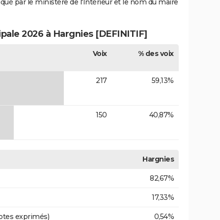
iqué par le ministère de l'Intérieur et le nom du maire
ipale 2026 à Hargnies [DEFINITIF]
Voix
% des voix
217
59,13%
150
40,87%
Hargnies
82,67%
17,33%
otes exprimés)
0,54%