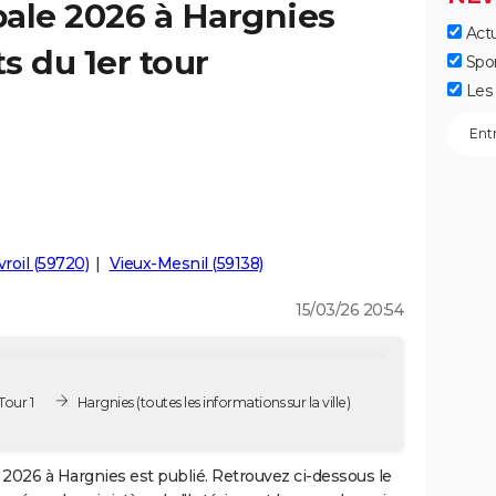
ale 2026 à Hargnies
Actu
ts du 1er tour
Spo
Les 
roil (59720)
Vieux-Mesnil (59138)
15/03/26 20:54
Tour 1
Hargnies
(toutes les informations sur la ville)
2026 à Hargnies est publié. Retrouvez ci-dessous le