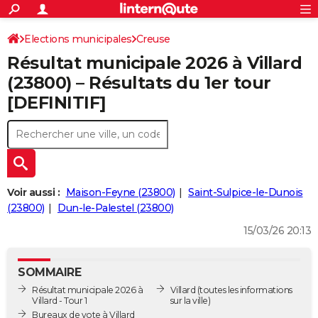
ACTUALITÉS
Connexion
S'inscrire
Elections municipales
Creuse
Rechercher
Société
Education
Villes
Politique
Faits Divers
Monde
+
SPORT
Résultat municipale 2026 à Villard
Football
Cyclisme
Forum
Coupe du monde 2026
Tennis
Rugby
CULTURE
(23800) – Résultats du 1er tour
[DEFINITIF]
TNT
Cinéma
Musique
Programme TV
Streaming
Sorties cinéma
+
FINANCE
Impôts
Immobilier
Banque
Crédit
Retraite
Epargne
Risques naturels par ville
Assurance
AUTO
Réserver un essai
Berlines
Forum auto
Essais
Citadines
SUV
+
HIGH-TECH
Meilleur smartphone
Ordinateurs
Guide high-tech
Mobiles
Internet
Jeux vidéo
+
BRICOLAGE
Voir aussi :
Maison-Feyne (23800)
Saint-Sulpice-le-Dunois
(23800)
Dun-le-Palestel (23800)
Aménagement intérieur
Cuisine
Jardinage
+
Forum
Extérieur
Salle de bains
Rangement
WEEK-END
15/03/26 20:13
Escapades
Expositions
Week-end nature
Guides de France
Patrimoine
Musées
+
LIFESTYLE
SOMMAIRE
Bien-être
Mode
+
Art de vivre
Loisirs
Modes de vie
SANTE
Résultat municipale 2026 à
Villard
(toutes les informations
Villard - Tour 1
sur la ville)
Guide de la santé
Médicaments
+
Alimentation
Maladies
Sommeil
VOYAGE
Bureaux de vote à Villard