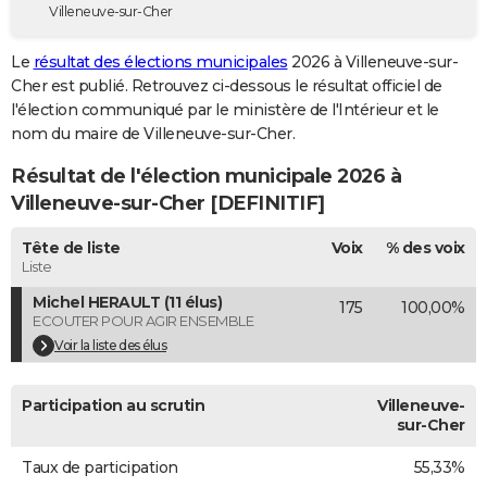
Villeneuve-sur-Cher
City break
Voyage de noces
Climat
Destinations
Voyage nature
Forum
+
PHOTO
Le
résultat des élections municipales
2026 à Villeneuve-sur-
GUIDES D'ACHAT
Cher est publié. Retrouvez ci-dessous le résultat officiel de
l'élection communiqué par le ministère de l'Intérieur et le
BONS PLANS
nom du maire de Villeneuve-sur-Cher.
CARTE DE VOEUX
Résultat de l'élection municipale 2026 à
Carte Bonne année
Carte Pâques
Carte de Noël
Carte Saint-Valentin
Carte d'anniversaire
Villeneuve-sur-Cher [DEFINITIF]
DICTIONNAIRE
Biographies
Expressions
Dictionnaire
Citations
Proverbes
Tête de liste
Voix
% des voix
PROGRAMME TV
Liste
COPAINS D'AVANT
Michel HERAULT (11 élus)
175
100,00%
ECOUTER POUR AGIR ENSEMBLE
Se connecter
Collèges
Universités
Service militaire
S'inscrire
Lycées
Primaires
Entreprises
Avis de recherche
AVIS DE DÉCÈS
Voir la liste des élus
FORUM
Participation au scrutin
Villeneuve-
Lifestyle
Sport
Television
Cinema
Bricolage
Culture
Auto
Voyage
sur-Cher
Taux de participation
55,33%