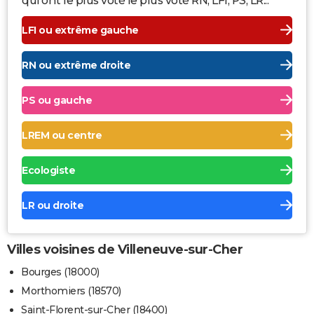
qui ont le plus voté le plus voté RN, LFI, PS, LR...
LFI ou extrême gauche
RN ou extrême droite
PS ou gauche
LREM ou centre
Ecologiste
LR ou droite
Villes voisines de Villeneuve-sur-Cher
Bourges (18000)
Morthomiers (18570)
Saint-Florent-sur-Cher (18400)