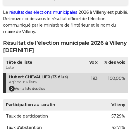
City break
Voyage de noces
Climat
Destinations
Voyage nature
Forum
+
PHOTO
Le
résultat des élections municipales
2026 à Villeny est publié.
Retrouvez ci-dessous le résultat officiel de l'élection
GUIDES D'ACHAT
communiqué par le ministère de l'Intérieur et le nom du
BONS PLANS
maire de Villeny.
Résultat de l'élection municipale 2026 à Villeny
CARTE DE VOEUX
[DEFINITIF]
Carte Bonne année
Carte Pâques
Carte de Noël
Carte Saint-Valentin
Carte d'anniversaire
DICTIONNAIRE
Tête de liste
Voix
% des voix
Biographies
Expressions
Dictionnaire
Citations
Proverbes
PROGRAMME TV
Liste
Hubert CHEVALLIER (13 élus)
193
100,00%
COPAINS D'AVANT
Agir pour Villeny
Se connecter
Collèges
Universités
Service militaire
S'inscrire
Lycées
Primaires
Entreprises
Avis de recherche
Voir la liste des élus
AVIS DE DÉCÈS
FORUM
Participation au scrutin
Villeny
Lifestyle
Sport
Television
Cinema
Bricolage
Culture
Auto
Voyage
Taux de participation
57,29%
Taux d'abstention
42,71%