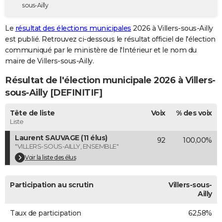
sous-Ailly
City break
Voyage de noces
Climat
Destinations
Voyage nature
Forum
+
PHOTO
Le
résultat des élections municipales
2026 à Villers-sous-Ailly
GUIDES D'ACHAT
est publié. Retrouvez ci-dessous le résultat officiel de l'élection
communiqué par le ministère de l'Intérieur et le nom du
BONS PLANS
maire de Villers-sous-Ailly.
CARTE DE VOEUX
Résultat de l'élection municipale 2026 à Villers-
Carte Bonne année
Carte Pâques
Carte de Noël
Carte Saint-Valentin
Carte d'anniversaire
sous-Ailly [DEFINITIF]
DICTIONNAIRE
Biographies
Expressions
Dictionnaire
Citations
Proverbes
Tête de liste
Voix
% des voix
PROGRAMME TV
Liste
COPAINS D'AVANT
Laurent SAUVAGE (11 élus)
92
100,00%
"VILLERS-SOUS-AILLY, ENSEMBLE"
Se connecter
Collèges
Universités
Service militaire
S'inscrire
Lycées
Primaires
Entreprises
Avis de recherche
AVIS DE DÉCÈS
Voir la liste des élus
FORUM
Participation au scrutin
Villers-sous-
Lifestyle
Sport
Television
Cinema
Bricolage
Culture
Auto
Voyage
Ailly
Taux de participation
62,58%