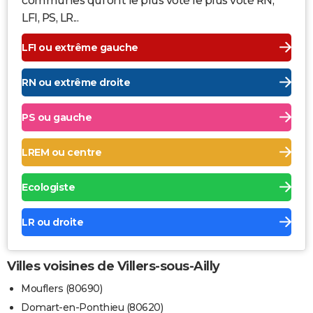
communes qui ont le plus voté le plus voté RN,
LFI, PS, LR...
LFI ou extrême gauche
RN ou extrême droite
PS ou gauche
LREM ou centre
Ecologiste
LR ou droite
Villes voisines de Villers-sous-Ailly
Mouflers (80690)
Domart-en-Ponthieu (80620)