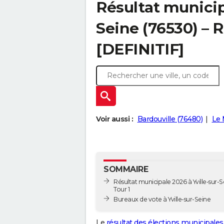
Résultat municipa
Seine (76530) – R
[DEFINITIF]
Voir aussi :
Bardouville (76480)
Le 
SOMMAIRE
Résultat municipale 2026 à Yville-sur-S
Tour 1
Bureaux de vote à Yville-sur-Seine
Le
résultat des élections municipales