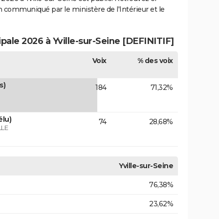
ion communiqué par le ministère de l'Intérieur et le
ipale 2026 à Yville-sur-Seine [DEFINITIF]
Voix
% des voix
s)
184
71,32%
élu)
74
28,68%
LLE
Yville-sur-Seine
76,38%
23,62%