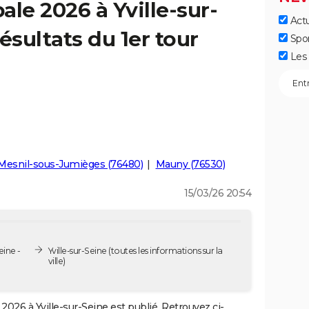
le 2026 à Yville-sur-
Actu
ésultats du 1er tour
Spo
Les 
Mesnil-sous-Jumièges (76480)
Mauny (76530)
15/03/26 20:54
eine -
Yville-sur-Seine
(toutes les informations sur la
ville)
2026 à Yville-sur-Seine est publié. Retrouvez ci-