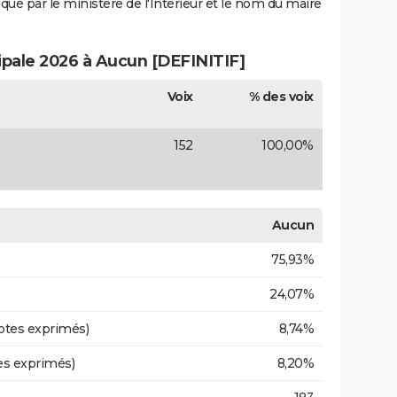
iqué par le ministère de l'Intérieur et le nom du maire
cipale 2026 à Aucun [DEFINITIF]
Voix
% des voix
152
100,00%
Aucun
75,93%
24,07%
otes exprimés)
8,74%
es exprimés)
8,20%