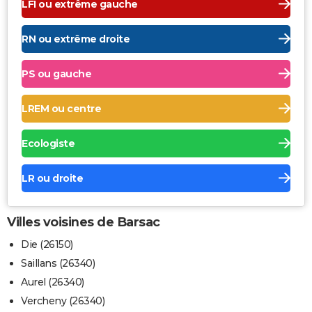
LFI ou extrême gauche
RN ou extrême droite
PS ou gauche
LREM ou centre
Ecologiste
LR ou droite
Villes voisines de Barsac
Die (26150)
Saillans (26340)
Aurel (26340)
Vercheny (26340)