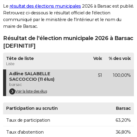
Le
résultat des élections municipales
2026 à Barsac est publié.
City break
Voyage de noces
Climat
Destinations
Voyage nature
Forum
+
PHOTO
Retrouvez ci-dessous le résultat officiel de l'élection
communiqué par le ministère de l'Intérieur et le nom du
GUIDES D'ACHAT
maire de Barsac.
BONS PLANS
Résultat de l'élection municipale 2026 à Barsac
CARTE DE VOEUX
[DEFINITIF]
Carte Bonne année
Carte Pâques
Carte de Noël
Carte Saint-Valentin
Carte d'anniversaire
DICTIONNAIRE
Tête de liste
Voix
% des voix
Liste
Biographies
Expressions
Dictionnaire
Citations
Proverbes
PROGRAMME TV
Adline SALABELLE
51
100,00%
SACCOCCIO (11 élus)
COPAINS D'AVANT
barsac
Voir la liste des élus
Se connecter
Collèges
Universités
Service militaire
S'inscrire
Lycées
Primaires
Entreprises
Avis de recherche
AVIS DE DÉCÈS
FORUM
Participation au scrutin
Barsac
Lifestyle
Sport
Television
Cinema
Bricolage
Culture
Auto
Voyage
Taux de participation
63,20%
Taux d'abstention
36,80%