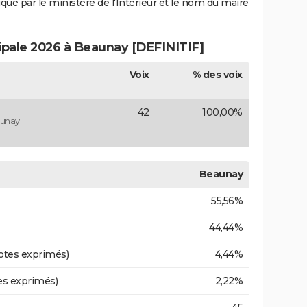
iqué par le ministère de l'Intérieur et le nom du maire
cipale 2026 à Beaunay [DEFINITIF]
Voix
% des voix
42
100,00%
aunay
Beaunay
55,56%
44,44%
otes exprimés)
4,44%
es exprimés)
2,22%