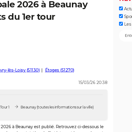
pale 2026 à Beaunay
Actu
ts du 1er tour
Spo
Les 
vry-lès-Loisy (51130)
Étoges (51270)
15/03/26 20:38
Tour 1
Beaunay
(toutes les informations sur la ville)
2026 à Beaunay est publié. Retrouvez ci-dessous le