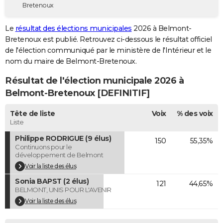
Bretenoux
City break
Voyage de noces
Climat
Destinations
Voyage nature
Forum
+
PHOTO
Le
résultat des élections municipales
2026 à Belmont-
GUIDES D'ACHAT
Bretenoux est publié. Retrouvez ci-dessous le résultat officiel
de l'élection communiqué par le ministère de l'Intérieur et le
BONS PLANS
nom du maire de Belmont-Bretenoux.
CARTE DE VOEUX
Résultat de l'élection municipale 2026 à
Carte Bonne année
Carte Pâques
Carte de Noël
Carte Saint-Valentin
Carte d'anniversaire
Belmont-Bretenoux [DEFINITIF]
DICTIONNAIRE
Biographies
Expressions
Dictionnaire
Citations
Proverbes
Tête de liste
Voix
% des voix
PROGRAMME TV
Liste
COPAINS D'AVANT
Philippe RODRIGUE (9 élus)
150
55,35%
Continuons pour le
Se connecter
Collèges
Universités
Service militaire
S'inscrire
Lycées
Primaires
Entreprises
Avis de recherche
AVIS DE DÉCÈS
développement de Belmont
Voir la liste des élus
FORUM
Sonia BAPST (2 élus)
121
44,65%
BELMONT, UNIS POUR L'AVENIR
Lifestyle
Sport
Television
Cinema
Bricolage
Culture
Auto
Voyage
Voir la liste des élus