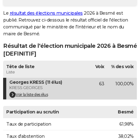
City break
Voyage de noces
Climat
Destinations
Voyage nature
Forum
+
PHOTO
Le
résultat des élections municipales
2026 à Besmé est
publié. Retrouvez ci-dessous le résultat officiel de l'élection
GUIDES D'ACHAT
communiqué par le ministère de l'Intérieur et le nom du
BONS PLANS
maire de Besmé.
Résultat de l'élection municipale 2026 à Besmé
CARTE DE VOEUX
[DEFINITIF]
Carte Bonne année
Carte Pâques
Carte de Noël
Carte Saint-Valentin
Carte d'anniversaire
DICTIONNAIRE
Tête de liste
Voix
% des voix
Biographies
Expressions
Dictionnaire
Citations
Proverbes
PROGRAMME TV
Liste
Georges KRESS (11 élus)
63
100,00%
COPAINS D'AVANT
KRESS GEORGES
Se connecter
Collèges
Universités
Service militaire
S'inscrire
Lycées
Primaires
Entreprises
Avis de recherche
Voir la liste des élus
AVIS DE DÉCÈS
FORUM
Participation au scrutin
Besmé
Lifestyle
Sport
Television
Cinema
Bricolage
Culture
Auto
Voyage
Taux de participation
61,98%
Taux d'abstention
38,02%