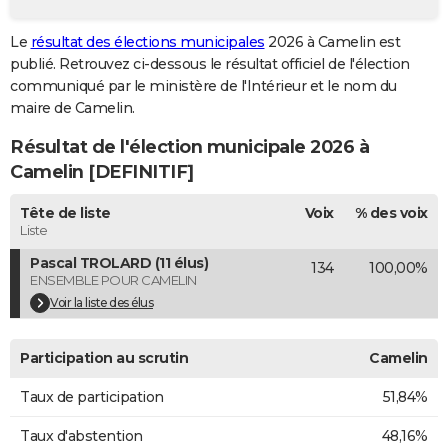
City break
Voyage de noces
Climat
Destinations
Voyage nature
Forum
+
PHOTO
Le
résultat des élections municipales
2026 à Camelin est
publié. Retrouvez ci-dessous le résultat officiel de l'élection
GUIDES D'ACHAT
communiqué par le ministère de l'Intérieur et le nom du
BONS PLANS
maire de Camelin.
Résultat de l'élection municipale 2026 à
CARTE DE VOEUX
Camelin [DEFINITIF]
Carte Bonne année
Carte Pâques
Carte de Noël
Carte Saint-Valentin
Carte d'anniversaire
DICTIONNAIRE
Tête de liste
Voix
% des voix
Biographies
Expressions
Dictionnaire
Citations
Proverbes
PROGRAMME TV
Liste
Pascal TROLARD (11 élus)
134
100,00%
COPAINS D'AVANT
ENSEMBLE POUR CAMELIN
Se connecter
Collèges
Universités
Service militaire
S'inscrire
Lycées
Primaires
Entreprises
Avis de recherche
Voir la liste des élus
AVIS DE DÉCÈS
FORUM
Participation au scrutin
Camelin
Lifestyle
Sport
Television
Cinema
Bricolage
Culture
Auto
Voyage
Taux de participation
51,84%
Taux d'abstention
48,16%