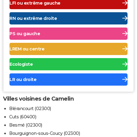
LFI ou extrême gauche
RN ou extrême droite
PS ou gauche
LREM ou centre
Ecologiste
LR ou droite
Villes voisines de Camelin
Blérancourt (02300)
Cuts (60400)
Besmé (02300)
Bourguignon-sous-Coucy (02300)