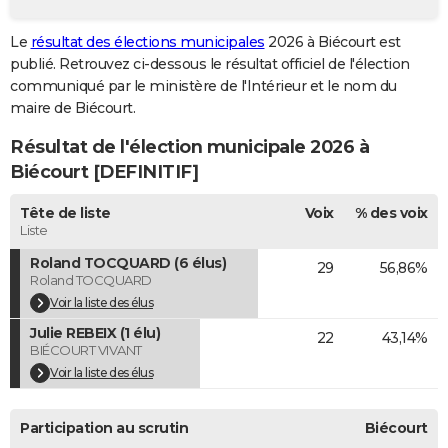
City break
Voyage de noces
Climat
Destinations
Voyage nature
Forum
+
PHOTO
Le
résultat des élections municipales
2026 à Biécourt est
publié. Retrouvez ci-dessous le résultat officiel de l'élection
GUIDES D'ACHAT
communiqué par le ministère de l'Intérieur et le nom du
BONS PLANS
maire de Biécourt.
Résultat de l'élection municipale 2026 à
CARTE DE VOEUX
Biécourt [DEFINITIF]
Carte Bonne année
Carte Pâques
Carte de Noël
Carte Saint-Valentin
Carte d'anniversaire
DICTIONNAIRE
Tête de liste
Voix
% des voix
Biographies
Expressions
Dictionnaire
Citations
Proverbes
PROGRAMME TV
Liste
Roland TOCQUARD (6 élus)
29
56,86%
COPAINS D'AVANT
Roland TOCQUARD
Se connecter
Collèges
Universités
Service militaire
S'inscrire
Lycées
Primaires
Entreprises
Avis de recherche
Voir la liste des élus
AVIS DE DÉCÈS
Julie REBEIX (1 élu)
22
43,14%
FORUM
BIÉCOURT VIVANT
Voir la liste des élus
Lifestyle
Sport
Television
Cinema
Bricolage
Culture
Auto
Voyage
Participation au scrutin
Biécourt