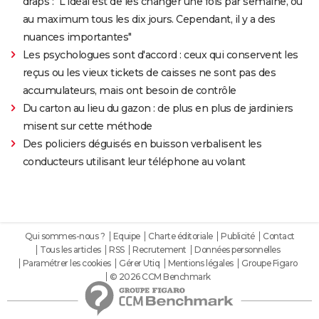
draps : "L'idéal est de les changer une fois par semaine, ou
au maximum tous les dix jours. Cependant, il y a des
nuances importantes"
Les psychologues sont d'accord : ceux qui conservent les
reçus ou les vieux tickets de caisses ne sont pas des
accumulateurs, mais ont besoin de contrôle
Du carton au lieu du gazon : de plus en plus de jardiniers
misent sur cette méthode
Des policiers déguisés en buisson verbalisent les
conducteurs utilisant leur téléphone au volant
Qui sommes-nous ?
Equipe
Charte éditoriale
Publicité
Contact
Tous les articles
RSS
Recrutement
Données personnelles
Paramétrer les cookies
Gérer Utiq
Mentions légales
Groupe Figaro
© 2026 CCM Benchmark