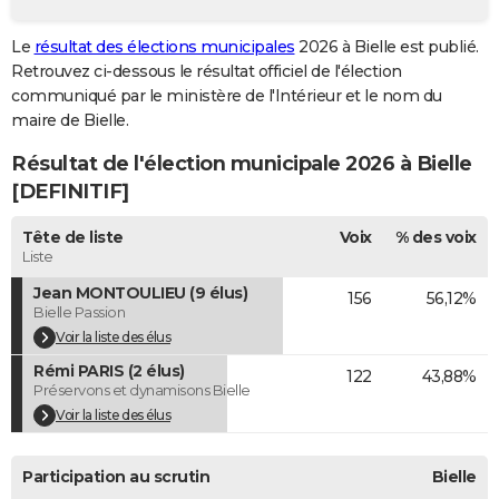
City break
Voyage de noces
Climat
Destinations
Voyage nature
Forum
+
PHOTO
Le
résultat des élections municipales
2026 à Bielle est publié.
Retrouvez ci-dessous le résultat officiel de l'élection
GUIDES D'ACHAT
communiqué par le ministère de l'Intérieur et le nom du
BONS PLANS
maire de Bielle.
Résultat de l'élection municipale 2026 à Bielle
CARTE DE VOEUX
[DEFINITIF]
Carte Bonne année
Carte Pâques
Carte de Noël
Carte Saint-Valentin
Carte d'anniversaire
DICTIONNAIRE
Tête de liste
Voix
% des voix
Biographies
Expressions
Dictionnaire
Citations
Proverbes
PROGRAMME TV
Liste
Jean MONTOULIEU (9 élus)
156
56,12%
COPAINS D'AVANT
Bielle Passion
Se connecter
Collèges
Universités
Service militaire
S'inscrire
Lycées
Primaires
Entreprises
Avis de recherche
Voir la liste des élus
AVIS DE DÉCÈS
Rémi PARIS (2 élus)
122
43,88%
FORUM
Préservons et dynamisons Bielle
Voir la liste des élus
Lifestyle
Sport
Television
Cinema
Bricolage
Culture
Auto
Voyage
Participation au scrutin
Bielle