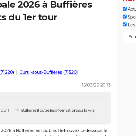
ale 2026 à Buffières
Actu
ts du 1er tour
Spo
Les 
(71220)
Curtil-sous-Buffières (71520)
15/03/26 20:13
Tour 1
Buffières
(toutes les informations sur la ville)
2026 à Buffières est publié. Retrouvez ci-dessous le