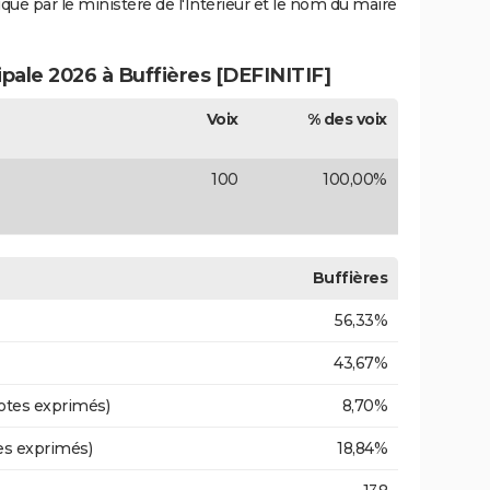
iqué par le ministère de l'Intérieur et le nom du maire
ipale 2026 à Buffières [DEFINITIF]
Voix
% des voix
100
100,00%
Buffières
56,33%
43,67%
otes exprimés)
8,70%
es exprimés)
18,84%