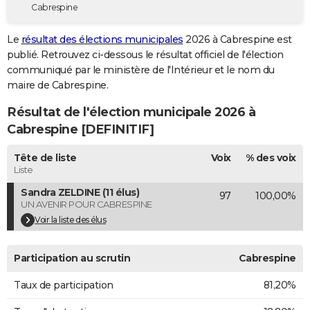
Cabrespine
City break
Voyage de noces
Climat
Destinations
Voyage nature
Forum
+
PHOTO
Le
résultat des élections municipales
2026 à Cabrespine est
GUIDES D'ACHAT
publié. Retrouvez ci-dessous le résultat officiel de l'élection
communiqué par le ministère de l'Intérieur et le nom du
BONS PLANS
maire de Cabrespine.
CARTE DE VOEUX
Résultat de l'élection municipale 2026 à
Carte Bonne année
Carte Pâques
Carte de Noël
Carte Saint-Valentin
Carte d'anniversaire
Cabrespine [DEFINITIF]
DICTIONNAIRE
Biographies
Expressions
Dictionnaire
Citations
Proverbes
Tête de liste
Voix
% des voix
PROGRAMME TV
Liste
COPAINS D'AVANT
Sandra ZELDINE (11 élus)
97
100,00%
UN AVENIR POUR CABRESPINE
Se connecter
Collèges
Universités
Service militaire
S'inscrire
Lycées
Primaires
Entreprises
Avis de recherche
AVIS DE DÉCÈS
Voir la liste des élus
FORUM
Participation au scrutin
Cabrespine
Lifestyle
Sport
Television
Cinema
Bricolage
Culture
Auto
Voyage
Taux de participation
81,20%