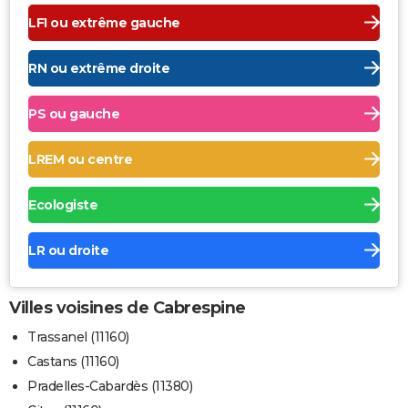
LFI ou extrême gauche
RN ou extrême droite
PS ou gauche
LREM ou centre
Ecologiste
LR ou droite
Villes voisines de Cabrespine
Trassanel (11160)
Castans (11160)
Pradelles-Cabardès (11380)