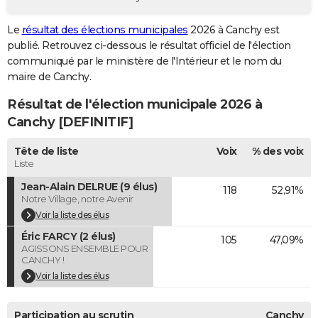
City break
Voyage de noces
Climat
Destinations
Voyage nature
Forum
+
PHOTO
Le
résultat des élections municipales
2026 à Canchy est
publié. Retrouvez ci-dessous le résultat officiel de l'élection
GUIDES D'ACHAT
communiqué par le ministère de l'Intérieur et le nom du
BONS PLANS
maire de Canchy.
Résultat de l'élection municipale 2026 à
CARTE DE VOEUX
Canchy [DEFINITIF]
Carte Bonne année
Carte Pâques
Carte de Noël
Carte Saint-Valentin
Carte d'anniversaire
DICTIONNAIRE
Tête de liste
Voix
% des voix
Biographies
Expressions
Dictionnaire
Citations
Proverbes
PROGRAMME TV
Liste
Jean-Alain DELRUE (9 élus)
118
52,91%
COPAINS D'AVANT
Notre Village, notre Avenir
Se connecter
Collèges
Universités
Service militaire
S'inscrire
Lycées
Primaires
Entreprises
Avis de recherche
Voir la liste des élus
AVIS DE DÉCÈS
Éric FARCY (2 élus)
105
47,09%
FORUM
AGISSONS ENSEMBLE POUR
CANCHY !
Lifestyle
Sport
Television
Cinema
Bricolage
Culture
Auto
Voyage
Voir la liste des élus
Participation au scrutin
Canchy