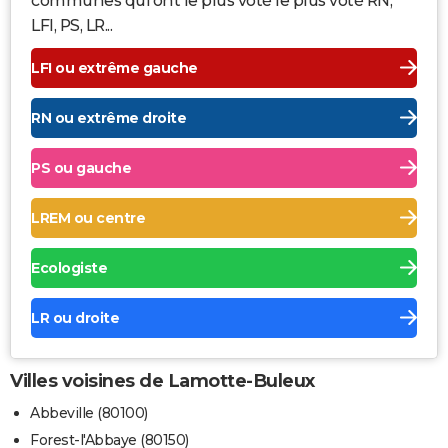
communes qui ont le plus voté le plus voté RN,
LFI, PS, LR...
LFI ou extrême gauche
RN ou extrême droite
PS ou gauche
LREM ou centre
Ecologiste
LR ou droite
Villes voisines de Lamotte-Buleux
Abbeville (80100)
Forest-l'Abbaye (80150)