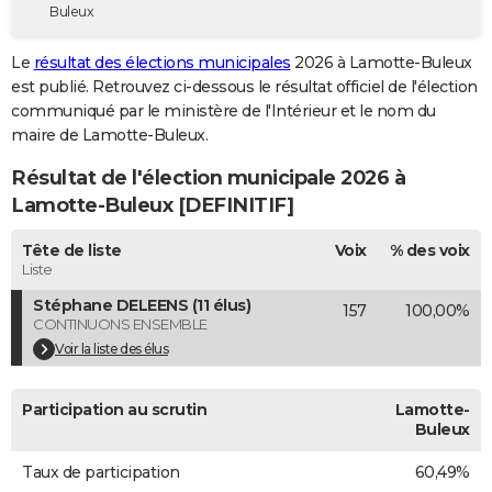
Buleux
City break
Voyage de noces
Climat
Destinations
Voyage nature
Forum
+
PHOTO
Le
résultat des élections municipales
2026 à Lamotte-Buleux
GUIDES D'ACHAT
est publié. Retrouvez ci-dessous le résultat officiel de l'élection
communiqué par le ministère de l'Intérieur et le nom du
BONS PLANS
maire de Lamotte-Buleux.
CARTE DE VOEUX
Résultat de l'élection municipale 2026 à
Carte Bonne année
Carte Pâques
Carte de Noël
Carte Saint-Valentin
Carte d'anniversaire
Lamotte-Buleux [DEFINITIF]
DICTIONNAIRE
Biographies
Expressions
Dictionnaire
Citations
Proverbes
Tête de liste
Voix
% des voix
PROGRAMME TV
Liste
COPAINS D'AVANT
Stéphane DELEENS (11 élus)
157
100,00%
CONTINUONS ENSEMBLE
Se connecter
Collèges
Universités
Service militaire
S'inscrire
Lycées
Primaires
Entreprises
Avis de recherche
AVIS DE DÉCÈS
Voir la liste des élus
FORUM
Participation au scrutin
Lamotte-
Lifestyle
Sport
Television
Cinema
Bricolage
Culture
Auto
Voyage
Buleux
Taux de participation
60,49%