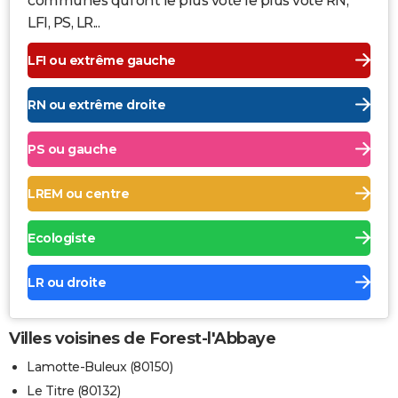
communes qui ont le plus voté le plus voté RN,
LFI, PS, LR...
LFI ou extrême gauche
RN ou extrême droite
PS ou gauche
LREM ou centre
Ecologiste
LR ou droite
Villes voisines de Forest-l'Abbaye
Lamotte-Buleux (80150)
Le Titre (80132)