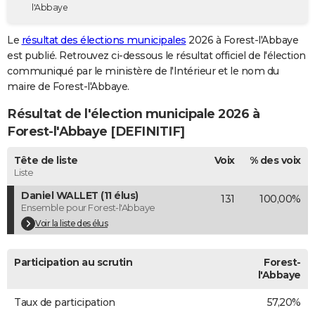
l'Abbaye
City break
Voyage de noces
Climat
Destinations
Voyage nature
Forum
+
PHOTO
Le
résultat des élections municipales
2026 à Forest-l'Abbaye
GUIDES D'ACHAT
est publié. Retrouvez ci-dessous le résultat officiel de l'élection
communiqué par le ministère de l'Intérieur et le nom du
BONS PLANS
maire de Forest-l'Abbaye.
CARTE DE VOEUX
Résultat de l'élection municipale 2026 à
Carte Bonne année
Carte Pâques
Carte de Noël
Carte Saint-Valentin
Carte d'anniversaire
Forest-l'Abbaye [DEFINITIF]
DICTIONNAIRE
Biographies
Expressions
Dictionnaire
Citations
Proverbes
Tête de liste
Voix
% des voix
PROGRAMME TV
Liste
COPAINS D'AVANT
Daniel WALLET (11 élus)
131
100,00%
Ensemble pour Forest-l'Abbaye
Se connecter
Collèges
Universités
Service militaire
S'inscrire
Lycées
Primaires
Entreprises
Avis de recherche
AVIS DE DÉCÈS
Voir la liste des élus
FORUM
Participation au scrutin
Forest-
Lifestyle
Sport
Television
Cinema
Bricolage
Culture
Auto
Voyage
l'Abbaye
Taux de participation
57,20%