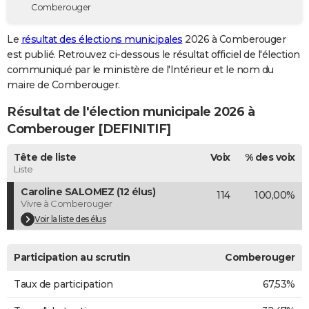
Comberouger
City break
Voyage de noces
Climat
Destinations
Voyage nature
Forum
+
PHOTO
Le
résultat des élections municipales
2026 à Comberouger
GUIDES D'ACHAT
est publié. Retrouvez ci-dessous le résultat officiel de l'élection
communiqué par le ministère de l'Intérieur et le nom du
BONS PLANS
maire de Comberouger.
CARTE DE VOEUX
Résultat de l'élection municipale 2026 à
Carte Bonne année
Carte Pâques
Carte de Noël
Carte Saint-Valentin
Carte d'anniversaire
Comberouger [DEFINITIF]
DICTIONNAIRE
Biographies
Expressions
Dictionnaire
Citations
Proverbes
Tête de liste
Voix
% des voix
PROGRAMME TV
Liste
COPAINS D'AVANT
Caroline SALOMEZ (12 élus)
114
100,00%
Vivre à Comberouger
Se connecter
Collèges
Universités
Service militaire
S'inscrire
Lycées
Primaires
Entreprises
Avis de recherche
AVIS DE DÉCÈS
Voir la liste des élus
FORUM
Participation au scrutin
Comberouger
Lifestyle
Sport
Television
Cinema
Bricolage
Culture
Auto
Voyage
Taux de participation
67,53%