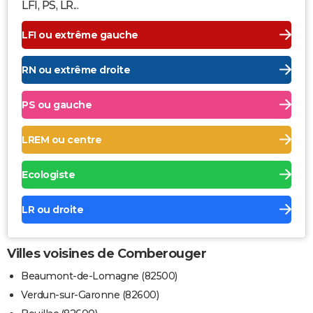
LFI, PS, LR...
LFI ou extrême gauche
RN ou extrême droite
PS ou gauche
LREM ou centre
Ecologiste
LR ou droite
Villes voisines de Comberouger
Beaumont-de-Lomagne (82500)
Verdun-sur-Garonne (82600)