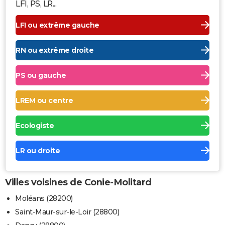
LFI, PS, LR...
LFI ou extrême gauche
RN ou extrême droite
PS ou gauche
LREM ou centre
Ecologiste
LR ou droite
Villes voisines de Conie-Molitard
Moléans (28200)
Saint-Maur-sur-le-Loir (28800)