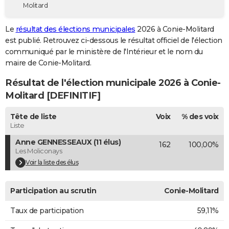
Molitard
City break
Voyage de noces
Climat
Destinations
Voyage nature
Forum
+
PHOTO
Le
résultat des élections municipales
2026 à Conie-Molitard
GUIDES D'ACHAT
est publié. Retrouvez ci-dessous le résultat officiel de l'élection
communiqué par le ministère de l'Intérieur et le nom du
BONS PLANS
maire de Conie-Molitard.
CARTE DE VOEUX
Résultat de l'élection municipale 2026 à Conie-
Carte Bonne année
Carte Pâques
Carte de Noël
Carte Saint-Valentin
Carte d'anniversaire
Molitard [DEFINITIF]
DICTIONNAIRE
Biographies
Expressions
Dictionnaire
Citations
Proverbes
Tête de liste
Voix
% des voix
PROGRAMME TV
Liste
COPAINS D'AVANT
Anne GENNESSEAUX (11 élus)
162
100,00%
Les Moliconays
Se connecter
Collèges
Universités
Service militaire
S'inscrire
Lycées
Primaires
Entreprises
Avis de recherche
AVIS DE DÉCÈS
Voir la liste des élus
FORUM
Participation au scrutin
Conie-Molitard
Lifestyle
Sport
Television
Cinema
Bricolage
Culture
Auto
Voyage
Taux de participation
59,11%