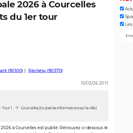
ale 2026 à Courcelles
Actu
ts du 1er tour
Spo
Les 
ant (90100)
Réchésy (90370)
15/03/26 20:11
 Tour 1
Courcelles
(toutes les informations sur la ville)
2026 à Courcelles est publié. Retrouvez ci-dessous le