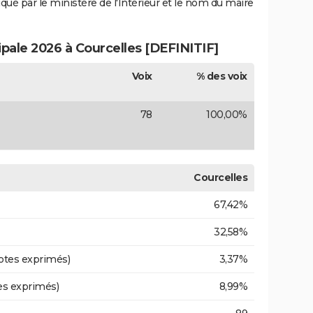
iqué par le ministère de l'Intérieur et le nom du maire
ipale 2026 à Courcelles [DEFINITIF]
Voix
% des voix
78
100,00%
Courcelles
67,42%
32,58%
otes exprimés)
3,37%
es exprimés)
8,99%