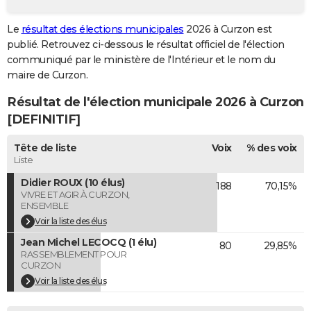
City break
Voyage de noces
Climat
Destinations
Voyage nature
Forum
+
PHOTO
Le
résultat des élections municipales
2026 à Curzon est
publié. Retrouvez ci-dessous le résultat officiel de l'élection
GUIDES D'ACHAT
communiqué par le ministère de l'Intérieur et le nom du
BONS PLANS
maire de Curzon.
Résultat de l'élection municipale 2026 à Curzon
CARTE DE VOEUX
[DEFINITIF]
Carte Bonne année
Carte Pâques
Carte de Noël
Carte Saint-Valentin
Carte d'anniversaire
DICTIONNAIRE
Tête de liste
Voix
% des voix
Biographies
Expressions
Dictionnaire
Citations
Proverbes
PROGRAMME TV
Liste
Didier ROUX (10 élus)
188
70,15%
COPAINS D'AVANT
VIVRE ET AGIR À CURZON,
ENSEMBLE
Se connecter
Collèges
Universités
Service militaire
S'inscrire
Lycées
Primaires
Entreprises
Avis de recherche
AVIS DE DÉCÈS
Voir la liste des élus
Jean Michel LECOCQ (1 élu)
FORUM
80
29,85%
RASSEMBLEMENT POUR
CURZON
Lifestyle
Sport
Television
Cinema
Bricolage
Culture
Auto
Voyage
Voir la liste des élus