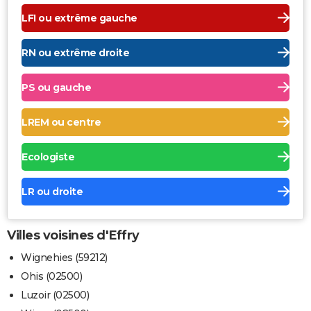
LFI ou extrême gauche
RN ou extrême droite
PS ou gauche
LREM ou centre
Ecologiste
LR ou droite
Villes voisines d'Effry
Wignehies (59212)
Ohis (02500)
Luzoir (02500)