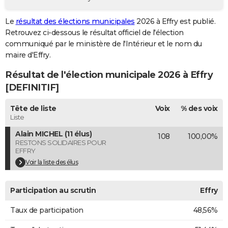
City break
Voyage de noces
Climat
Destinations
Voyage nature
Forum
+
PHOTO
Le
résultat des élections municipales
2026 à Effry est publié.
Retrouvez ci-dessous le résultat officiel de l'élection
GUIDES D'ACHAT
communiqué par le ministère de l'Intérieur et le nom du
BONS PLANS
maire d'Effry.
Résultat de l'élection municipale 2026 à Effry
CARTE DE VOEUX
[DEFINITIF]
Carte Bonne année
Carte Pâques
Carte de Noël
Carte Saint-Valentin
Carte d'anniversaire
DICTIONNAIRE
Tête de liste
Voix
% des voix
Biographies
Expressions
Dictionnaire
Citations
Proverbes
PROGRAMME TV
Liste
Alain MICHEL (11 élus)
108
100,00%
COPAINS D'AVANT
RESTONS SOLIDAIRES POUR
EFFRY
Se connecter
Collèges
Universités
Service militaire
S'inscrire
Lycées
Primaires
Entreprises
Avis de recherche
AVIS DE DÉCÈS
Voir la liste des élus
FORUM
Participation au scrutin
Effry
Lifestyle
Sport
Television
Cinema
Bricolage
Culture
Auto
Voyage
Taux de participation
48,56%