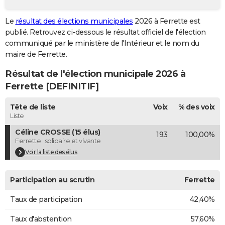
City break
Voyage de noces
Climat
Destinations
Voyage nature
Forum
+
PHOTO
Le
résultat des élections municipales
2026 à Ferrette est
publié. Retrouvez ci-dessous le résultat officiel de l'élection
GUIDES D'ACHAT
communiqué par le ministère de l'Intérieur et le nom du
BONS PLANS
maire de Ferrette.
Résultat de l'élection municipale 2026 à
CARTE DE VOEUX
Ferrette [DEFINITIF]
Carte Bonne année
Carte Pâques
Carte de Noël
Carte Saint-Valentin
Carte d'anniversaire
DICTIONNAIRE
Tête de liste
Voix
% des voix
Biographies
Expressions
Dictionnaire
Citations
Proverbes
PROGRAMME TV
Liste
Céline CROSSE (15 élus)
193
100,00%
COPAINS D'AVANT
Ferrette : solidaire et vivante
Se connecter
Collèges
Universités
Service militaire
S'inscrire
Lycées
Primaires
Entreprises
Avis de recherche
Voir la liste des élus
AVIS DE DÉCÈS
FORUM
Participation au scrutin
Ferrette
Lifestyle
Sport
Television
Cinema
Bricolage
Culture
Auto
Voyage
Taux de participation
42,40%
Taux d'abstention
57,60%