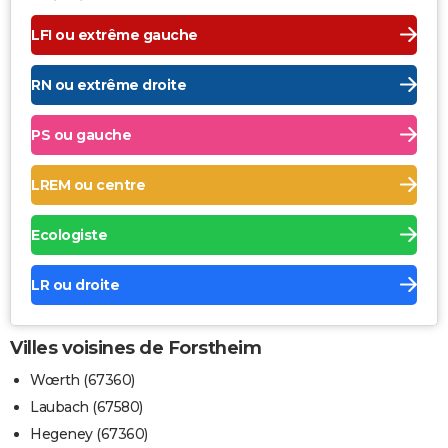
LFI ou extrême gauche
RN ou extrême droite
PS ou gauche
LREM ou centre
Ecologiste
LR ou droite
Villes voisines de Forstheim
Wœrth (67360)
Laubach (67580)
Hegeney (67360)