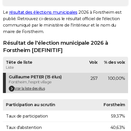
City break
Voyage de noces
Climat
Destinations
Voyage nature
Forum
+
PHOTO
Le
résultat des élections municipales
2026 à Forstheim est
publié. Retrouvez ci-dessous le résultat officiel de l'élection
GUIDES D'ACHAT
communiqué par le ministère de l'Intérieur et le nom du
BONS PLANS
maire de Forstheim.
Résultat de l'élection municipale 2026 à
CARTE DE VOEUX
Forstheim [DEFINITIF]
Carte Bonne année
Carte Pâques
Carte de Noël
Carte Saint-Valentin
Carte d'anniversaire
DICTIONNAIRE
Tête de liste
Voix
% des voix
Biographies
Expressions
Dictionnaire
Citations
Proverbes
PROGRAMME TV
Liste
Guillaume PETER (15 élus)
257
100,00%
COPAINS D'AVANT
Forstheim, l'esprit village
Se connecter
Collèges
Universités
Service militaire
S'inscrire
Lycées
Primaires
Entreprises
Avis de recherche
Voir la liste des élus
AVIS DE DÉCÈS
FORUM
Participation au scrutin
Forstheim
Lifestyle
Sport
Television
Cinema
Bricolage
Culture
Auto
Voyage
Taux de participation
59,37%
Taux d'abstention
40,63%