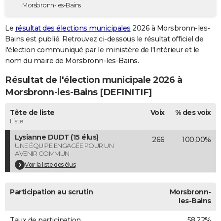
Morsbronn-les-Bains
City break
Voyage de noces
Climat
Destinations
Voyage nature
Forum
+
PHOTO
Le
résultat des élections municipales
2026 à Morsbronn-les-
GUIDES D'ACHAT
Bains est publié. Retrouvez ci-dessous le résultat officiel de
l'élection communiqué par le ministère de l'Intérieur et le
BONS PLANS
nom du maire de Morsbronn-les-Bains.
CARTE DE VOEUX
Résultat de l'élection municipale 2026 à
Carte Bonne année
Carte Pâques
Carte de Noël
Carte Saint-Valentin
Carte d'anniversaire
Morsbronn-les-Bains [DEFINITIF]
DICTIONNAIRE
Biographies
Expressions
Dictionnaire
Citations
Proverbes
Tête de liste
Voix
% des voix
PROGRAMME TV
Liste
COPAINS D'AVANT
Lysianne DUDT (15 élus)
266
100,00%
UNE ÉQUIPE ENGAGÉE POUR UN
Se connecter
Collèges
Universités
Service militaire
S'inscrire
Lycées
Primaires
Entreprises
Avis de recherche
AVIS DE DÉCÈS
AVENIR COMMUN
Voir la liste des élus
FORUM
Lifestyle
Sport
Television
Cinema
Bricolage
Culture
Auto
Voyage
Participation au scrutin
Morsbronn-
les-Bains
Taux de participation
58,22%