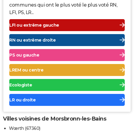
communes qui ont le plus voté le plus voté RN,
LFI, PS, LR...
LFI ou extrême gauche
RN ou extrême droite
PS ou gauche
LREM ou centre
Ecologiste
LR ou droite
Villes voisines de Morsbronn-les-Bains
Wœrth (67360)